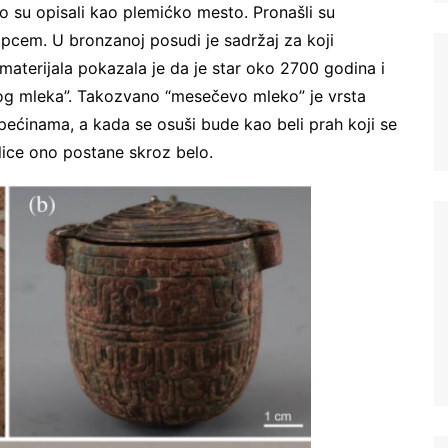
to su opisali kao plemićko mesto. Pronašli su
pcem. U bronzanoj posudi je sadržaj za koji
a materijala pokazala je da je star oko 2700 godina i
og mleka”. Takozvano “mesečevo mleko” je vrsta
pećinama, a kada se osuši bude kao beli prah koji se
lice ono postane skroz belo.
Ne šaljemo spamove! Pročitajte naša
pravila korišćenja
za više informacija.