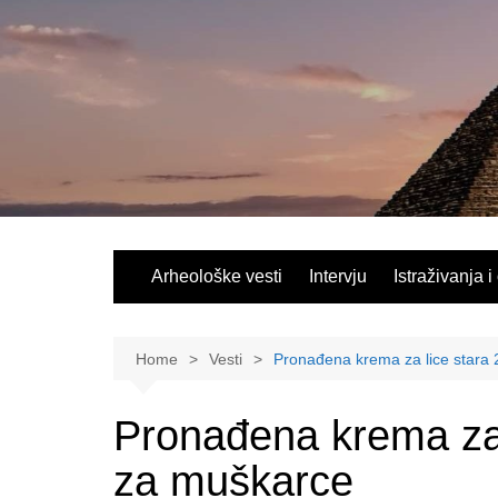
Skip
to
content
Arheološke vesti
Intervju
Istraživanja i
Home
Vesti
Pronađena krema za lice stara
Pronađena krema za 
za muškarce