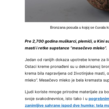
Bronzana posuda u kojoj se čuvala kr
Pre 2,700 godina muškarci, plemići, u Kini su
masti i retke supstance “mesečevo mleko”.
Jedan od ranijih dokaza upotrebe kreme za li
Ostaci kreme pronađeni su u dekorisanoj bro
krema bila napravljena od životinjske masti, 
mleko”. Mesečevo mleko je bela kremasta sup
Ljudi koriste mnoge prirodne materijale za bo
svoje svakodnevnice, isto tako i u
pogrebnim 
zanimljive sahrane ispod dve humke: tela m