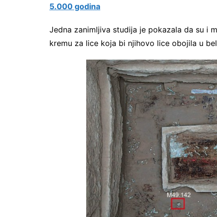
5.000 godina
Jedna zanimljiva studija je pokazala da su i m
kremu za lice koja bi njihovo lice obojila u bel