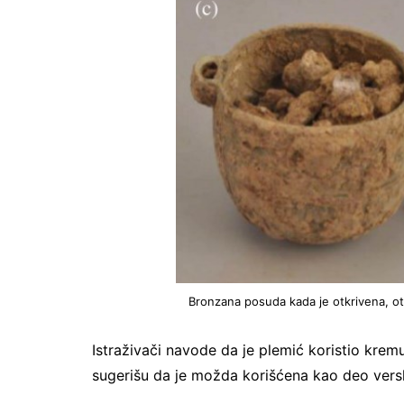
Bronzana posuda kada je otkrivena, ot
Istraživači navode da je plemić koristio kremu
sugerišu da je možda korišćena kao deo vers