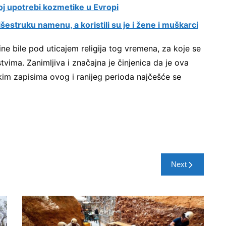
toj upotrebi kozmetike u Evropi
šestruku namenu, a koristili su je i žene i muškarci
ne bile pod uticajem religija tog vremena, za koje se
vima. Zanimljiva i značajna je činjenica da je ova
kim zapisima ovog i ranijeg perioda najčešće se
Next