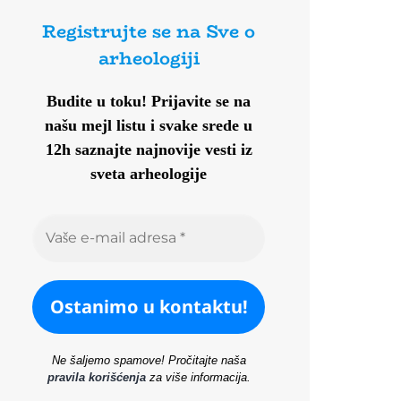
Registrujte se na Sve o
arheologiji
Budite u toku!
Prijavite se na
našu mejl listu i svake srede u
12h saznajte najnovije vesti iz
sveta arheologije
Ne šaljemo spamove! Pročitajte naša
pravila korišćenja
za više informacija.