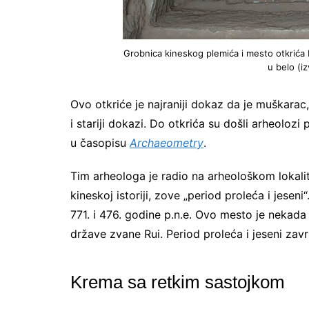
Grobnica kineskog plemića i mesto otkrića 
u belo (i
Ovo otkriće je najraniji dokaz da je muškarac
i stariji dokazi. Do otkrića su došli arheolozi 
u časopisu
Archaeometry
.
Tim arheologa je radio na arheološkom lokalit
kineskoj istoriji, zove „period proleća i jesen
771. i 476. godine p.n.e. Ovo mesto je nekada
države zvane Rui. Period proleća i jeseni zavr
Krema sa retkim sastojkom