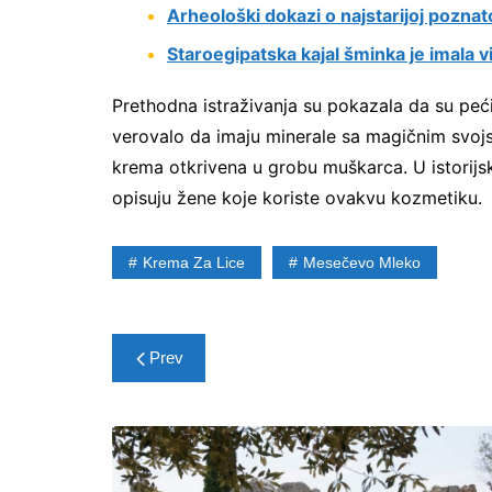
Arheološki dokazi o najstarijoj pozna
Staroegipatska kajal šminka je imala vi
Prethodna istraživanja su pokazala da su peći
verovalo da imaju minerale sa magičnim svojst
krema otkrivena u grobu muškarca. U istorijs
opisuju žene koje koriste ovakvu kozmetiku.
Krema Za Lice
Mesečevo Mleko
Post
Prev
navigation