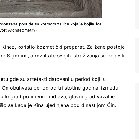
bronzane posude sa kremom za lice koja je bojila lice
zvor: Archaeometry)
, Kinez, koristio kozmetički preparat. Za žene postoje
pre 6 godina, a rezultate svojih istraživanja su objavili
etu gde su artefakti datovani u period koji, u
Registrujte se na Sve o
i“. On obuhvata period od tri stotine godina, između
arheologiji
 bilo grad po imenu Liuđiava, glavni grad vazalne
šio se kada je Kina ujedinjena pod dinastijom Ćin.
Budite u toku!
Prijavite se na našu
mejl listu i svake srede u 12h
saznajte najnovije vesti iz sveta
arheologije