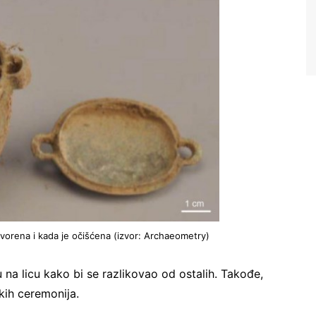
vorena i kada je očišćena (izvor: Archaeometry)
 na licu kako bi se razlikovao od ostalih. Takođe,
kih ceremonija.