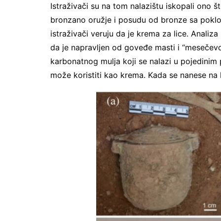
Istraživači su na tom nalazištu iskopali ono š
bronzano oružje i posudu od bronze sa poklo
istraživači veruju da je krema za lice. Analiz
da je napravljen od goveđe masti i “mesečev
karbonatnog mulja koji se nalazi u pojedinim 
može koristiti kao krema. Kada se nanese na 