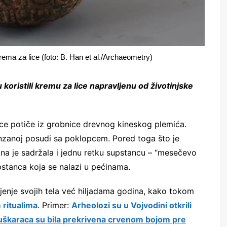
ema za lice (foto: B. Han et al./Archaeometry)
 koristili kremu za lice napravljenu od životinjske
ce potiče iz grobnice drevnog kineskog plemića.
nzanoj posudi sa poklopcem. Pored toga što je
ona je sadržala i jednu retku supstancu – “mesečevo
stanca koja se nalazi u pećinama.
jenje svojih tela već hiljadama godina, kako tokom
ritualima
. Primer:
Arheolozi su u Vojvodini otkrili
uškaraca su bila prekrivena crvenom bojom pre