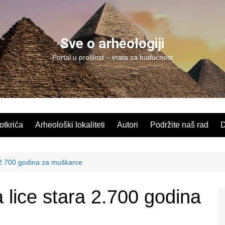
Sve o arheologiji
Portal u prošlost – vrata za budućnost
 otkrića
Arheološki lokaliteti
Autori
Podržite naš rad
D
 2.700 godina za muškarce
lice stara 2.700 godina