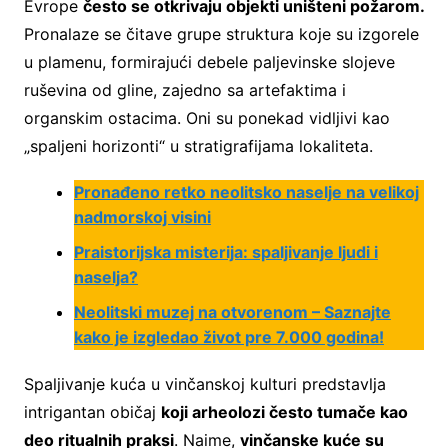
Evrope
često se otkrivaju objekti uništeni požarom.
Pronalaze se čitave grupe struktura koje su izgorele
u plamenu, formirajući debele paljevinske slojeve
ruševina od gline, zajedno sa artefaktima i
organskim ostacima. Oni su ponekad vidljivi kao
„spaljeni horizonti“ u stratigrafijama lokaliteta.
Pronađeno retko neolitsko naselje na velikoj
nadmorskoj visini
Praistorijska misterija: spaljivanje ljudi i
naselja?
Neolitski muzej na otvorenom – Saznajte
kako je izgledao život pre 7.000 godina!
Spaljivanje kuća u vinčanskoj kulturi predstavlja
intrigantan običaj
koji arheolozi često tumače kao
deo ritualnih praksi
. Naime,
vinčanske kuće su