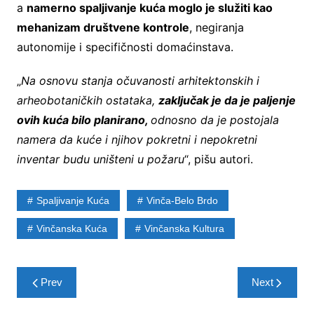
a
namerno spaljivanje kuća moglo je služiti kao
mehanizam društvene kontrole
, negiranja
autonomije i specifičnosti domaćinstava.
„
Na osnovu stanja očuvanosti arhitektonskih i
arheobotaničkih ostataka,
zaključak je da je paljenje
ovih kuća bilo planirano,
odnosno da je postojala
namera da kuće i njihov pokretni i nepokretni
inventar budu uništeni u požaru
“, pišu autori.
Spaljivanje Kuća
Vinča-Belo Brdo
Vinčanska Kuća
Vinčanska Kultura
Post
Prev
Next
navigation