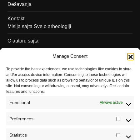
Dešavanja
Kontakt
Misija sajta Sve o arheologiji
O autoru sajta
Pravila korišćenja
Manage Consent
Impressum
To provide the best experiences, we use technologies like cookies to store
and/or access device information. Consenting to these technologies will
Saradnja
allow us to process data such as browsing behavior or unique IDs on this
site. Not consenting or withdrawing consent, may adversely affect certain
features and functions.
Functional
Always active
Preferences
Prefere
Registrujte se na Sve o arheologiji
Statistics
Statistic