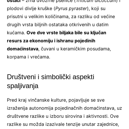
ostaci
– zrna dvozrne pšenice (
Triticum dicoccum
) i
plodovi divlje kruške (
Pyrus pyraster
), koji su
prisutni u velikim količinama, za razliku od većine
drugih vrsta biljnih ostataka otkrivenih u datim
kućama.
Ove dve vrste biljaka bile su ključan
resurs za ekonomiju i ishranu pojedinih
domaćinstava
, čuvani u keramičkim posudama,
korpama i vrećama.
Društveni i simbolički aspekti
spaljivanja
Pred kraj vinčanske kulture, pojavljuje se sve
izraženija autonomija pojedinačnih domaćinstava, uz
društvene razlike u izboru sirovina i aktivnosti. Ove
razlike su možda izazivale tenzije unutar zajednice,