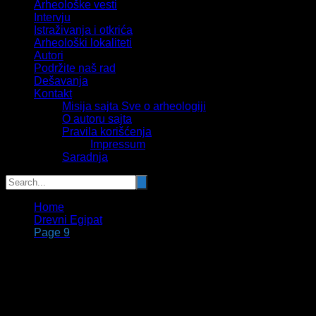
Arheološke vesti
Intervju
Istraživanja i otkrića
Arheološki lokaliteti
Autori
Podržite naš rad
Dešavanja
Kontakt
Misija sajta Sve o arheologiji
O autoru sajta
Pravila korišćenja
Impressum
Saradnja
Home
Drevni Egipat
Page 9