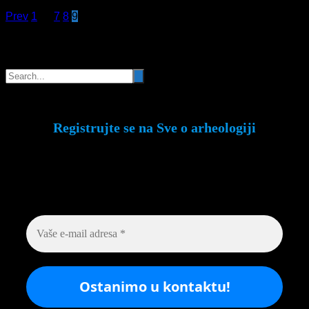
Prev
1
…
7
8
9
Pretraga
Registrujte se na Sve o arheologiji
Budite u toku!
Prijavite se na našu mejl listu i
svake srede u 12h saznajte najnovije vesti iz
sveta arheologije