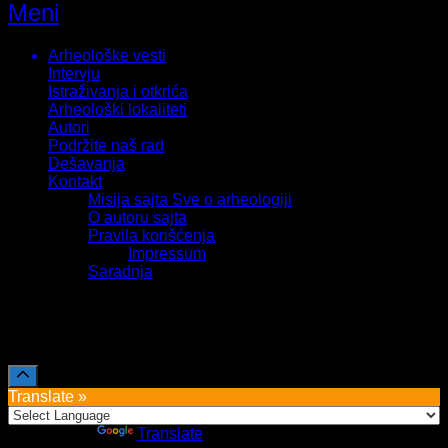
Meni
Arheološke vesti
Intervju
Istraživanja i otkrića
Arheološki lokaliteti
Autori
Podržite naš rad
Dešavanja
Kontakt
Misija sajta Sve o arheologiji
O autoru sajta
Pravila korišćenja
Impressum
Saradnja
Sva prava zadržava Sve o arheologiji 2019-2026
Translate »
Powered by
Translate