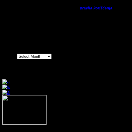
Ne šaljemo spamove! Pročitajte naša
pravila korišćenja
za
više informacija.
Arhiva
Arhiva
Prijatelji sajta