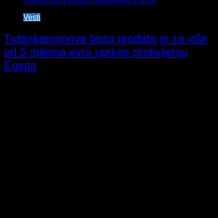
Vesti
Tutankamonova bista prodata je za više
od 5 miliona evra uprkos protivljenju
Egipta