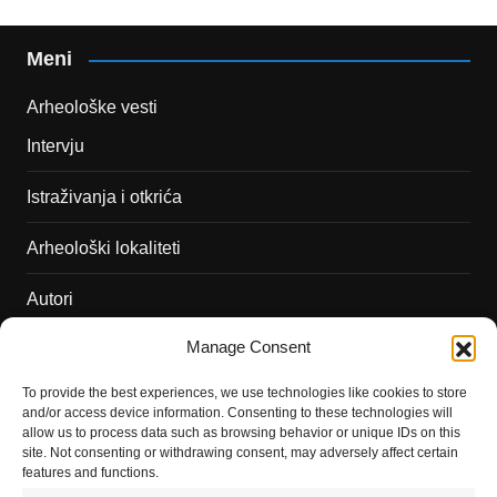
Meni
Arheološke vesti
Intervju
Istraživanja i otkrića
Arheološki lokaliteti
Autori
Manage Consent
Podržite naš rad
To provide the best experiences, we use technologies like cookies to store
Dešavanja
and/or access device information. Consenting to these technologies will
allow us to process data such as browsing behavior or unique IDs on this
Kontakt
site. Not consenting or withdrawing consent, may adversely affect certain
features and functions.
Misija sajta Sve o arheologiji