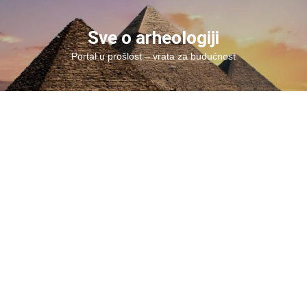
Skip
to
Sve o arheologiji
content
Portal u prošlost – vrata za budućnost