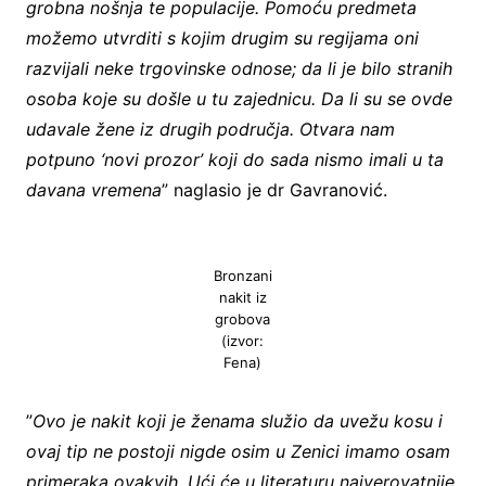
grobna nošnja te populacije. Pomoću predmeta
možemo utvrditi s kojim drugim su regijama oni
razvijali neke trgovinske odnose; da li je bilo stranih
osoba koje su došle u tu zajednicu. Da li su se ovde
udavale žene iz drugih područja. Otvara nam
potpuno ‘novi prozor’ koji do sada nismo imali u ta
davana vremena
” naglasio je dr Gavranović.
Bronzani
nakit iz
grobova
(izvor:
Fena)
”
Ovo je nakit koji je ženama služio da uvežu kosu i
ovaj tip ne postoji nigde osim u Zenici imamo osam
primeraka ovakvih. Ući će u literaturu najverovatnije