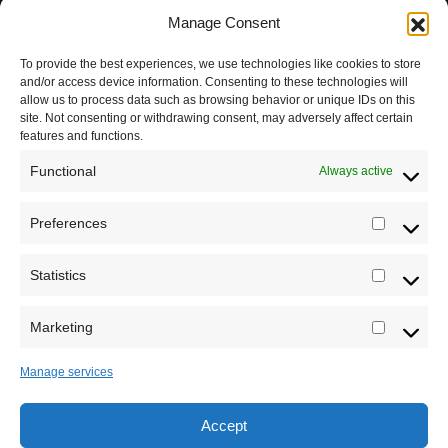
Manage Consent
Podržite naš rad
To provide the best experiences, we use technologies like cookies to store
Dešavanja
and/or access device information. Consenting to these technologies will
allow us to process data such as browsing behavior or unique IDs on this
Kontakt
site. Not consenting or withdrawing consent, may adversely affect certain
features and functions.
Misija sajta Sve o arheologiji
Functional
Always active
O autoru sajta
Preferences
Prefere
Pravila korišćenja
Impressum
Statistics
Statistic
Saradnja
Marketing
Marketi
Manage services
Accept
Sva prava zadržava Sve o arheologiji 2019-2026