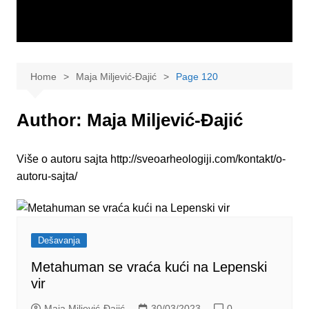
Home
Maja Miljević-Đajić
Page 120
Author:
Maja Miljević-Đajić
Više o autoru sajta http://sveoarheologiji.com/kontakt/o-
autoru-sajta/
Dešavanja
Metahuman se vraća kući na Lepenski
vir
Maja Miljević-Đajić
30/03/2023
0