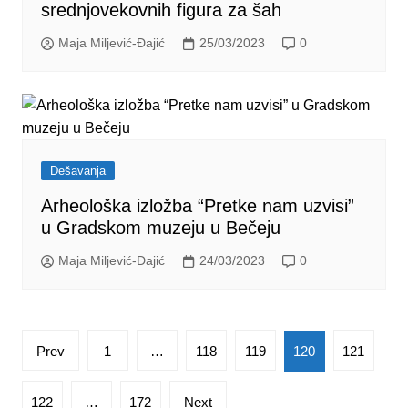
srednjovekovnih figura za šah
Maja Miljević-Đajić
25/03/2023
0
Dešavanja
Arheološka izložba “Pretke nam uzvisi”
u Gradskom muzeju u Bečeju
Maja Miljević-Đajić
24/03/2023
0
Posts
Prev
1
…
118
119
120
121
pagination
122
…
172
Next