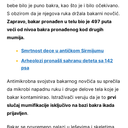
bebe bilo je puno bakra, kao što je i bilo očekivano.
S obzirom da je njegova ruka držala bakarni novčić.
Zapravo, bakar pronađen u telu bio je 497 puta
veći od nivoa bakra pronađenog kod drugih
mumija.
Smrtnost dece u antičkom Sirmijumu
Arheolozi pronašli sahranu deteta sa 142
psa
Antimikrobna svojstva bakarnog novčića su sprečila
da mikrobi napadnu ruku i druge delove tela koje je
bakar kontaminirao. Istraživači veruju da je to
prvi
slučaj mumifikacije isključivo na bazi bakra ikada
prijavljen
.
Bakar se povremeno nalazi u leševima i skeletima