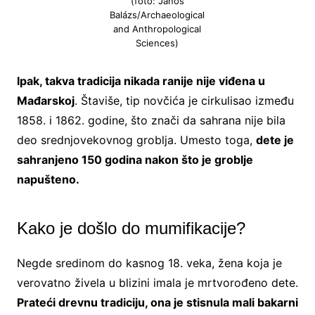
(foto: János
Balázs/Archaeological
and Anthropological
Sciences)
Ipak, takva tradicija nikada ranije nije viđena u
Mađarskoj
. Štaviše, tip novčića je cirkulisao između
1858. i 1862. godine, što znači da sahrana nije bila
deo srednjovekovnog groblja. Umesto toga,
dete je
sahranjeno 150 godina nakon što je groblje
napušteno.
Kako je došlo do mumifikacije?
Negde sredinom do kasnog 18. veka, žena koja je
verovatno živela u blizini imala je mrtvorođeno dete.
Prateći drevnu tradiciju, ona je stisnula mali bakarni