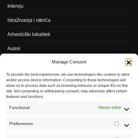
Intervju
Istraživanja i otkrića
Arheološki lokaliteti
Autori
Manage Consent
Podržite naš rad
To provide the best experiences, we use technologies like cookies to store
Dešavanja
and/or access device information. Consenting to these technologies will
allow us to process data such as browsing behavior or unique IDs on this
Kontakt
site. Not consenting or withdrawing consent, may adversely affect certain
features and functions.
Misija sajta Sve o arheologiji
Functional
Always active
O autoru sajta
Preferences
Prefere
Pravila korišćenja
Registrujte se na Sve o arheologiji
Impressum