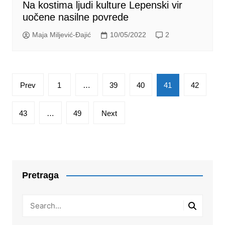
Na kostima ljudi kulture Lepenski vir
uočene nasilne povrede
Maja Miljević-Đajić
10/05/2022
2
Posts
Prev
1
…
39
40
41
42
pagination
43
…
49
Next
Pretraga