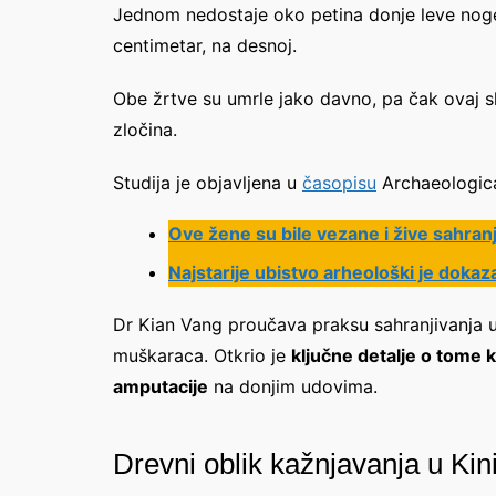
Jednom nedostaje oko petina donje leve noge
centimetar, na desnoj.
Obe žrtve su umrle jako davno, pa čak ovaj sl
zločina.
Studija je objavljena u
časopisu
Archaeologica
Ove žene su bile vezane i žive sahran
Najstarije ubistvo arheološki je doka
Dr Kian Vang proučava praksu sahranjivanja u 
muškaraca. Otkrio je
ključne detalje o tome k
amputacije
na donjim udovima.
Drevni oblik kažnjavanja u Kin