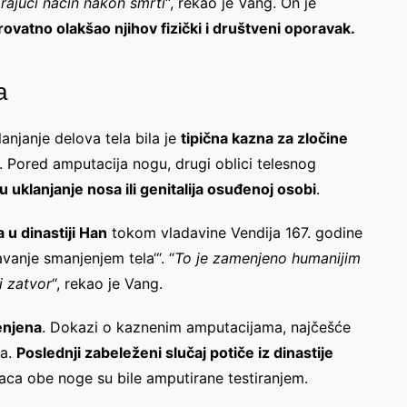
rajući način nakon smrti
“, rekao je Vang. On je
ovatno olakšao njihov fizički i društveni oporavak.
a
njanje delova tela bila je
tipična kazna za zločine
. Pored amputacija nogu, drugi oblici telesnog
su uklanjanje nosa ili genitalija osuđenoj osobi
.
 u dinastiji Han
tokom vladavine Vendija 167. godine
vanje smanjenjem tela‘“. “
To je zamenjeno humanijim
i zatvor
“, rekao je Vang.
enjena
. Dokazi o kaznenim amputacijama, najčešće
ma.
Poslednji zabeleženi slučaj potiče iz dinastije
ca obe noge su bile amputirane testiranjem.