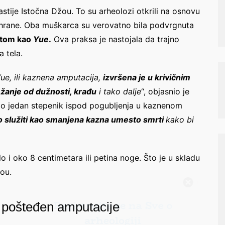
nastije Istočna Džou. To su arheolozi otkrili na osnovu
ishrane. Oba muškarca su verovatno bila podvrgnuta
atom kao
Yue
.
Ova praksa je nastojala da trajno
 tela.
ue, ili kaznena amputacija,
izvršena je u krivičnim
žanje od dužnosti, krađu
i tako dalje
“, objasnio je
io jedan stepenik ispod pogubljenja u kaznenom
 služiti kao smanjena kazna umesto smrti
kako bi
Registrujte se na Sve o
arheologiji
 i oko 8 centimetara ili petina noge. Što je u skladu
Budite u toku!
Prijavite se na našu
ou.
mejl listu i svake srede u 12h
saznajte najnovije vesti iz sveta
io pošteđen amputacije
arheologije