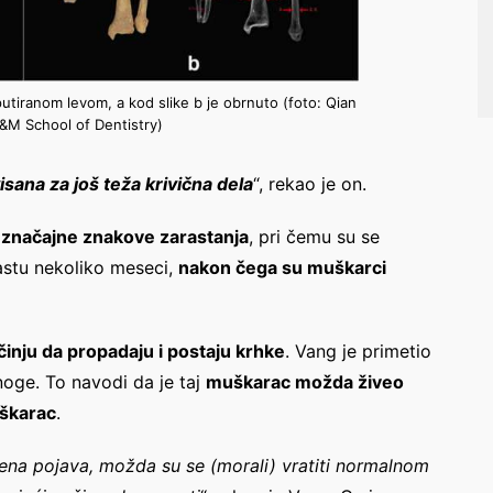
utiranom levom, a kod slike b je obrnuto (foto: Qian
M School of Dentistry)
sana za još teža krivična dela
“, rekao je on.
 značajne znakove zarastanja
, pri čemu su se
arastu nekoliko meseci,
nakon čega su muškarci
činju da propadaju i postaju krhke
. Vang je primetio
oge. To navodi da je taj
muškarac možda živeo
škarac
.
ena pojava, možda su se (morali) vratiti normalnom