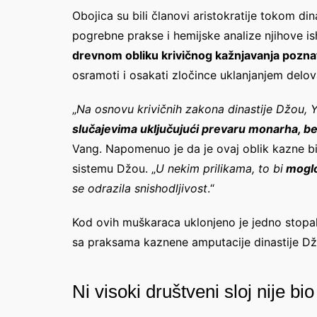
Obojica su bili članovi aristokratije tokom di
pogrebne prakse i hemijske analize njihove 
drevnom obliku krivičnog kažnjavanja pozn
osramoti i osakati zločince uklanjanjem delova
„
Na osnovu krivičnih zakona dinastije Džou, Y
slučajevima uključujući prevaru monarha, be
Vang. Napomenuo je da je ovaj oblik kazne b
sistemu Džou. „
U nekim prilikama, to bi
moglo
se odrazila snishodljivost
.“
Kod ovih muškaraca uklonjeno je jedno stopalo
sa praksama kaznene amputacije dinastije Dž
Ni visoki društveni sloj nije b