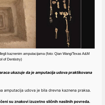
odlegli kaznenim amputacijama (foto: Qian Wang/Texas A&M
l of Dentistry)
karaca ukazuje da je amputacija udova praktikovana
ina amputacija udova je bila drevna kaznena praksa.
eni su znakovi izuzetno sličnih nasilnih povreda.