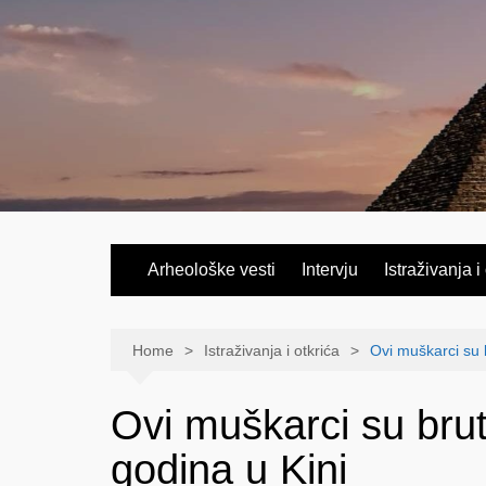
Skip
to
content
Arheološke vesti
Intervju
Istraživanja i
Home
Istraživanja i otkrića
Ovi muškarci su 
Ovi muškarci su brut
godina u Kini