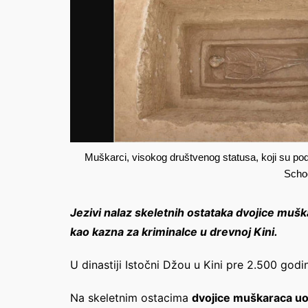
Muškarci, visokog društvenog statusa, koji su p
Schoo
Jezivi nalaz skeletnih ostataka dvojice muš
kao kazna za kriminalce u drevnoj Kini.
U dinastiji Istočni Džou u Kini pre 2.500 god
Na skeletnim ostacima
dvojice muškaraca uoč