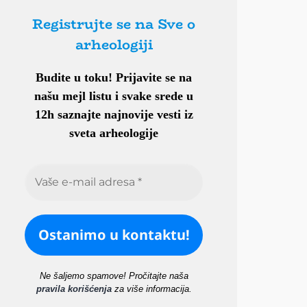
Registrujte se na Sve o
arheologiji
Budite u toku!
Prijavite se na
našu mejl listu i svake srede u
12h saznajte najnovije vesti iz
sveta arheologije
Ne šaljemo spamove! Pročitajte naša
pravila korišćenja
za više informacija.