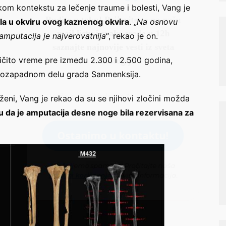
kom kontekstu za lečenje traume i bolesti, Vang je
la u okviru ovog kaznenog okvira
. „
Na osnovu
amputacija je najverovatnija
“, rekao je on.
zličito vreme pre između 2.300 i 2.500 godina,
erozapadnom delu grada Sanmenksija.
Ne šaljemo spamove! Pročitajte naša
ženi, Vang je rekao da su se njihovi zločini možda
pravila korišćenja
za više informacija.
ju da je amputacija desne noge bila rezervisana za