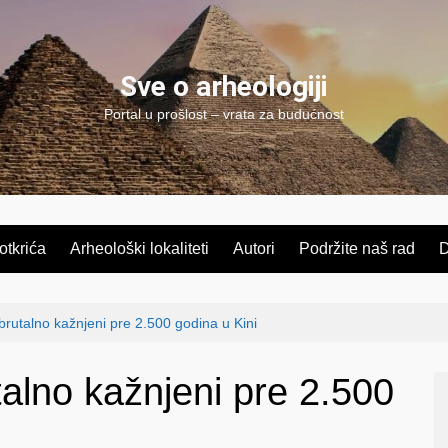
Sve o arheologiji
Portal u prošlost – vrata za budućnost
 otkrića
Arheološki lokaliteti
Autori
Podržite naš rad
D
brutalno kažnjeni pre 2.500 godina u Kini
alno kažnjeni pre 2.500