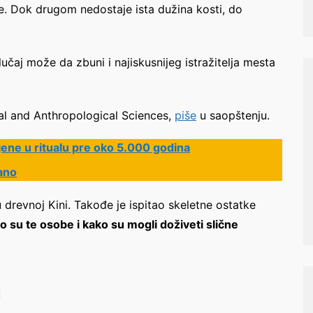
. Dok drugom nedostaje ista dužina kosti, do
učaj može da zbuni i najiskusnijeg istražitelja mesta
l and Anthropological Sciences,
piše
u saopštenju.
jene u ritualu pre oko 5.000 godina
zano
drevnoj Kini. Takođe je ispitao skeletne ostatke
o su te osobe i kako su mogli doživeti slične
i