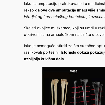
Iako su amputacije praktikovane i u medicins
rekao
da ove dve amputacije imaju više smis
istorijskog i arheološkog konteksta, kaznena 
Skeleti dvojice muškaraca, koji su umrli u ra
otkriveni su na arheološkom nalazištu u sev
Iako je nemoguće otkriti za šta su tačno optu
razlikovali po težini.
Istorijski dokazi pokazu
ozbiljnija krivična dela
.