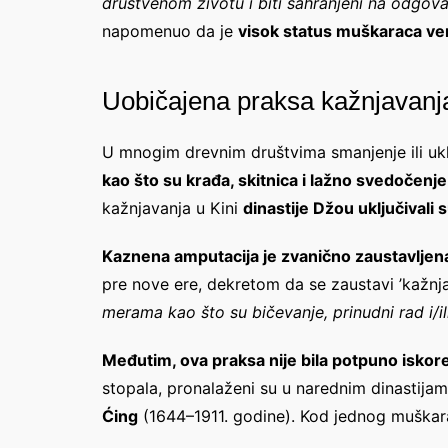
društvenom životu i biti sahranjeni na odgova
napomenuo da je
visok status muškaraca ver
Uobičajena praksa kažnjavanj
U mnogim drevnim društvima smanjenje ili ukla
kao što su krađa, skitnica i lažno svedočenje
kažnjavanja u Kini
dinastije Džou uključivali 
Kaznena amputacija je zvanično zaustavljena
pre nove ere, dekretom da se zaustavi ’kažnja
merama kao što su bičevanje, prinudni rad i/il
Međutim, ova praksa nije bila potpuno iskor
stopala, pronalaženi su u narednim dinastija
Ćing
(1644–1911. godine). Kod jednog muškara