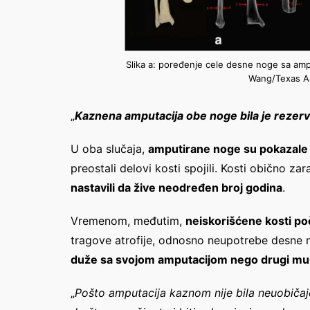
Slika a: poređenje cele desne noge sa amp
Wang/Texas A&
„
Kaznena amputacija obe noge bila je rezervi
U oba slučaja,
amputirane noge su pokazale
preostali delovi kosti spojili. Kosti obično z
nastavili da žive neodređen broj godina
.
Vremenom, međutim,
neiskorišćene kosti po
tragove atrofije, odnosno neupotrebe desne n
duže sa svojom amputacijom nego drugi mu
„
Pošto amputacija kaznom nije bila neuobičaj