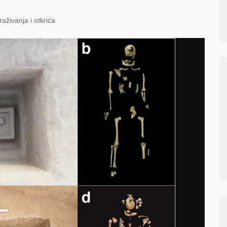
traživanja i otkrića