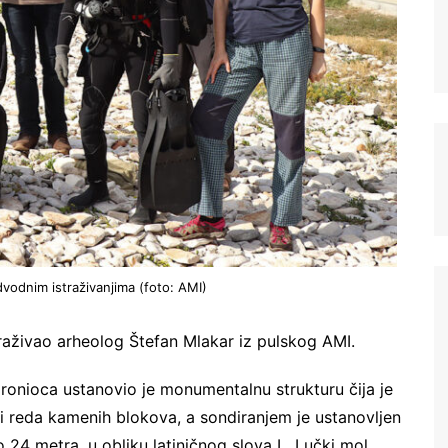
Registrujte se na Sve o
arheologiji
dvodnim istraživanjima (foto: AMI)
straživao arheolog Štefan Mlakar iz pulskog AMI.
Budite u toku!
Prijavite se na našu
mejl listu i svake srede u 12h
ronioca ustanovio je monumentalnu strukturu čija je
saznajte najnovije vesti iz sveta
i reda kamenih blokova, a sondiranjem je ustanovljen
arheologije
do 24 metra, u obliku latiničnog slova L. Lučki mol