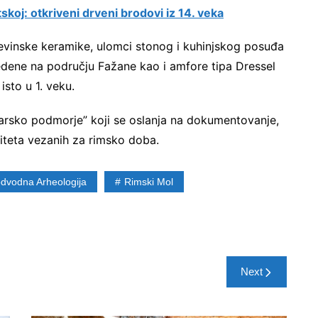
skoj: otkriveni drveni brodovi iz 14. veka
vinske keramike, ulomci stonog i kuhinjskog posuđa
edene na području Fažane kao i amfore tipa Dressel
sto u 1. veku.
starsko podmorje” koji se oslanja na dokumentovanje,
liteta vezanih za rimsko doba.
dvodna Arheologija
Rimski Mol
Next