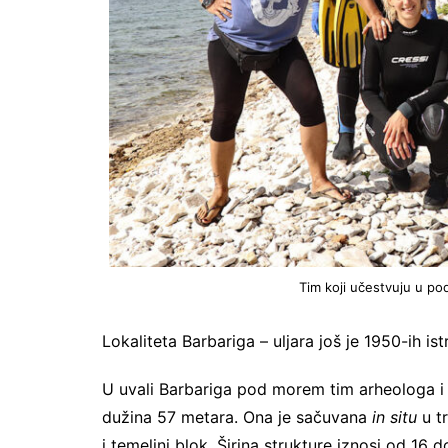
Tim koji učestvuju u po
Lokaliteta Barbariga – uljara još je 1950-ih i
U uvali Barbariga pod morem tim arheologa i 
dužina 57 metara. Ona je sačuvana
in situ
u tr
i temeljni blok. Širina strukture iznosi od 16 