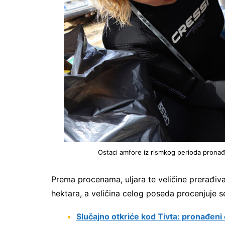
Ostaci amfore iz rismkog perioda pronađ
Prema procenama, uljara te veličine prerađiv
hektara, a veličina celog poseda procenjuje s
Slučajno otkriće kod Tivta: pronađeni 