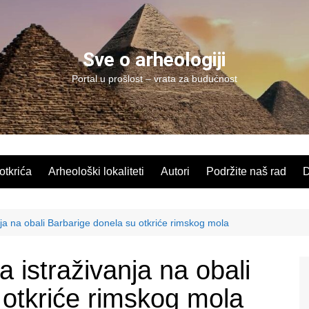
Sve o arheologiji
Portal u prošlost – vrata za budućnost
 otkrića
Arheološki lokaliteti
Autori
Podržite naš rad
D
a na obali Barbarige donela su otkriće rimskog mola
istraživanja na obali
 otkriće rimskog mola