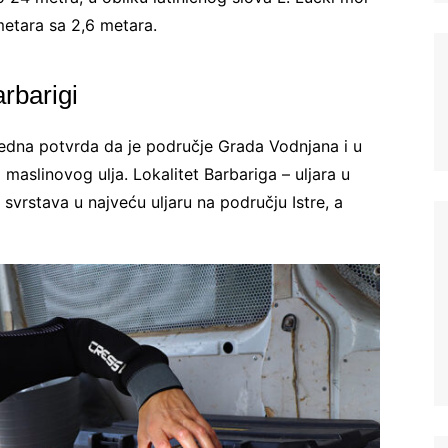
etara sa 2,6 metara.
rbarigi
 jedna potvrda da je područje Grada Vodnjana i u
 maslinovog ulja. Lokalitet Barbariga – uljara u
Ne šaljemo spamove! Pročitajte naša
pravila
 svrstava u najveću uljaru na području Istre, a
korišćenja
za više informacija.