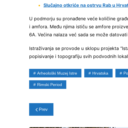
Slučajno otkriće na ostrvu Rab u Hrvat
U podmorju su pronađene veće količine građe
i amfora. Među njima ističu se amfore proizv
6A. Većina nalaza već sada se može datovati i
Istraživanja se provode u sklopu projekta “I
popisivanje i topografiju svih podvodnih loka
Arheološki Muzej Istre
Hrvatska
Po
Rimski Period
Post
Prev
navigation