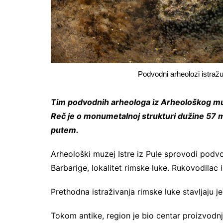
Podvodni arheolozi istražu
Tim podvodnih arheologa iz Arheološkog muze
Reč je o monumetalnoj strukturi dužine 57 m
putem.
Arheološki muzej Istre iz Pule sprovodi podv
Barbarige, lokalitet rimske luke. Rukovodilac i
Prethodna istraživanja rimske luke stavljaju j
Tokom antike, region je bio centar proizvodnj