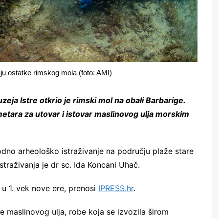
ju ostatke rimskog mola (foto: AMI)
ja Istre otkrio je rimski mol na obali Barbarige.
etara za utovar i istovar maslinovog ulja morskim
odno arheološko istraživanje na području plaže stare
straživanja je dr sc. Ida Koncani Uhač.
e u 1. vek nove ere, prenosi
IPRESS.hr
.
e maslinovog ulja, robe koja se izvozila širom