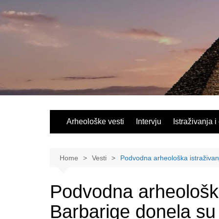
Skip
to
content
Arheološke vesti
Intervju
Istraživanja i
Home
Vesti
Podvodna arheološka istraživanj
Podvodna arheološka 
Barbarige donela su