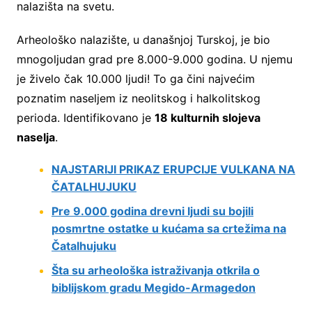
nalazišta na svetu.
Arheološko nalazište, u današnjoj Turskoj, je bio
mnogoljudan grad pre 8.000-9.000 godina. U njemu
je živelo čak 10.000 ljudi! To ga čini najvećim
poznatim naseljem iz neolitskog i halkolitskog
perioda. Identifikovano je
18 kulturnih slojeva
naselja
.
NAJSTARIJI PRIKAZ ERUPCIJE VULKANA NA
ČATALHUJUKU
Pre 9.000 godina drevni ljudi su bojili
posmrtne ostatke u kućama sa crtežima na
Čatalhujuku
Šta su arheološka istraživanja otkrila o
biblijskom gradu Megido-Armagedon