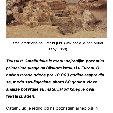
Ostaci građevina na Čatalhujuku (Wikipedia, autor: Murat
Özsoy 1958)
Tekstil iz Čatalhujuka je među najranijim poznatim
primerima tkanja na Bliskom istoku i u Evropi. O
načinu izrade odeće pre 10.000 godina raspravlja
se, među stručnjacima, skoro 60 godina. Nove
analize potvrdile su materijal od kojeg je ovaj
tekstil izrađen
.
Čatalhujuk je jedno od najpoznatijih arheoloških