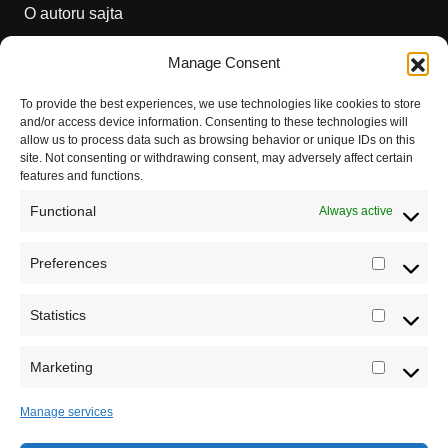
O autoru sajta
Pravila korišćenja
Manage Consent
Impressum
To provide the best experiences, we use technologies like cookies to store
and/or access device information. Consenting to these technologies will
Saradnja
allow us to process data such as browsing behavior or unique IDs on this
site. Not consenting or withdrawing consent, may adversely affect certain
features and functions.
Functional
Always active
Preferences
Prefere
Registrujte se na Sve o arheologiji
Statistics
Statistic
Budite u toku!
Prijavite se na našu mejl listu i svake
srede u 12h saznajte najnovije vesti iz sveta
Marketing
Marketi
arheologije
Manage services