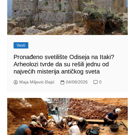
Vesti
Pronađeno svetilište Odiseja na Itaki?
Arheolozi tvrde da su rešili jednu od
najvećih misterija antičkog sveta
Maja Miljević-Đajić
04/08/2026
0