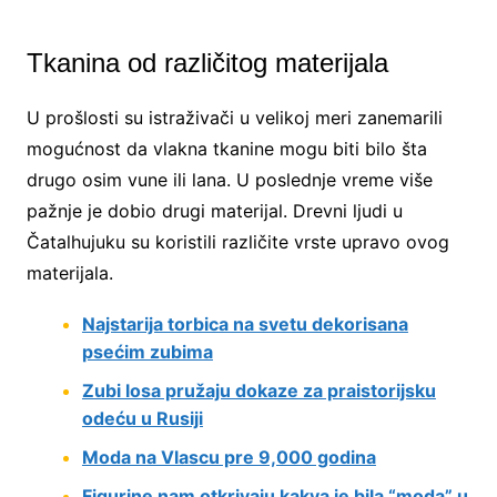
Tkanina od različitog materijala
U prošlosti su istraživači u velikoj meri zanemarili
mogućnost da vlakna tkanine mogu biti bilo šta
drugo osim vune ili lana. U poslednje vreme više
pažnje je dobio drugi materijal. Drevni ljudi u
Čatalhujuku su koristili različite vrste upravo ovog
materijala.
Najstarija torbica na svetu dekorisana
psećim zubima
Zubi losa pružaju dokaze za praistorijsku
odeću u Rusiji
Moda na Vlascu pre 9,000 godina
Figurine nam otkrivaju kakva je bila “moda” u