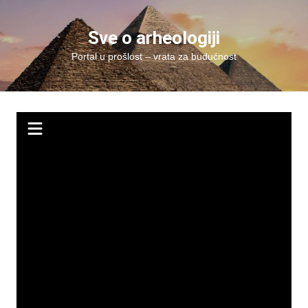
Skip
to
Sve o arheologiji
content
Portal u prošlost – vrata za budućnost