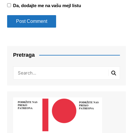
Da, dodajte me na vašu mejl listu
Pretraga