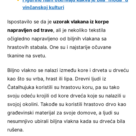
vinčanskoj kulturi
Ispostavilo se da je
uzorak vlakana iz korpe
napravljen od trave
, ali je nekoliko tekstila
očigledno napravljeno od biljnih vlakana sa
hrastovih stabala. One su i najstarije očuvane
tkanine na svetu.
Biljno vlakno se nalazi između kore i drveta u drveću
kao što su vrba, hrast ili lipa. Drevni ljudi iz
Čatalhujuka koristili su hrastovu koru, pa su tako
svoju odeću krojili od kore drveća koje su nalazili u
svojoj okolini. Takođe su koristili hrastovo drvo kao
građevinski materijal za svoje domove, a ljudi su
nesumnjivo ubirali biljna vlakna kada su drveća bila
rušena.