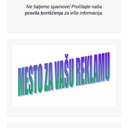
Ne šaljemo spamove! Pročitajte naša
pravila korišćenja
za više informacija.