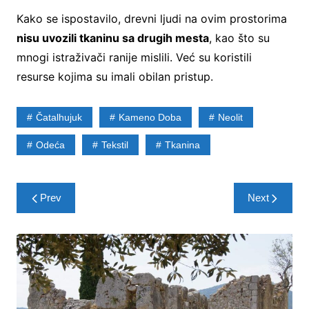
Kako se ispostavilo, drevni ljudi na ovim prostorima
nisu uvozili tkaninu sa drugih mesta
, kao što su
mnogi istraživači ranije mislili. Već su koristili
resurse kojima su imali obilan pristup.
Čatalhujuk
Kameno Doba
Neolit
Odeća
Tekstil
Tkanina
Post
Prev
Next
navigation