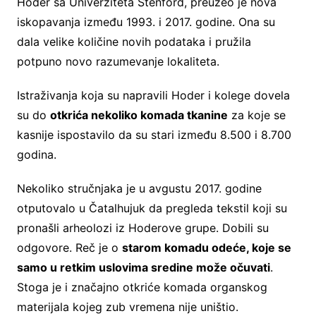
Hoder sa Univerziteta Stenford, preuzeo je nova
iskopavanja između 1993. i 2017. godine. Ona su
dala velike količine novih podataka i pružila
potpuno novo razumevanje lokaliteta.
Istraživanja koja su napravili Hoder i kolege dovela
su do
otkrića nekoliko komada tkanine
za koje se
kasnije ispostavilo da su stari između 8.500 i 8.700
godina.
Nekoliko stručnjaka je u avgustu 2017. godine
otputovalo u Čatalhujuk da pregleda tekstil koji su
pronašli arheolozi iz Hoderove grupe. Dobili su
odgovore. Reč je o
starom komadu odeće, koje se
samo u retkim uslovima sredine može očuvati
.
Stoga je i značajno otkriće komada organskog
materijala kojeg zub vremena nije uništio.