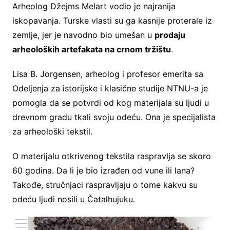
Arheolog Džejms Melart vodio je najranija
iskopavanja. Turske vlasti su ga kasnije proterale iz
zemlje, jer je navodno bio umešan u
prodaju
arheoloških artefakata na crnom tržištu
.
Lisa B. Jorgensen, arheolog i profesor emerita sa
Odeljenja za istorijske i klasične studije NTNU-a je
pomogla da se potvrdi od kog materijala su ljudi u
drevnom gradu tkali svoju odeću. Ona je specijalista
za arheološki tekstil.
O materijalu otkrivenog tekstila raspravlja se skoro
60 godina. Da li je bio izrađen od vune ili lana?
Takođe, stručnjaci raspravljaju o tome kakvu su
odeću ljudi nosili u Čatalhujuku.