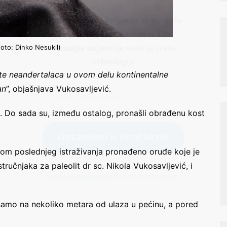
foto: Dinko Nesukil)
te neandertalaca u ovom delu kontinentalne
an
”, objašnjava Vukosavljević.
Ne šaljemo spamove! Pročitajte naša
pravila korišćenja
za više informacija.
a. Do sada su, između ostalog, pronašli obrađenu kost
kom poslednjeg istraživanja pronađeno oruđe koje je
tručnjaka za paleolit dr sc. Nikola Vukosavljević, i
amo na nekoliko metara od ulaza u pećinu, a pored