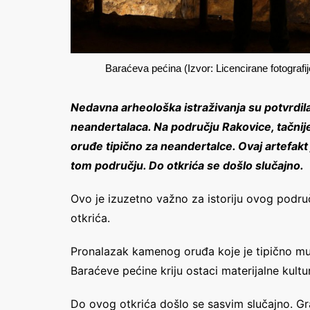
Baraćeva pećina (Izvor: Licencirane fotografij
Nedavna arheološka istraživanja su potvrdil
neandertalaca. Na području Rakovice, tačn
oruđe tipično za neandertalce. Ovaj artefakt
tom području. Do otkrića se došlo slučajno.
Ovo je izuzetno važno za istoriju ovog područ
otkrića.
Pronalazak kamenog oruđa koje je tipično must
Baraćeve pećine kriju ostaci materijalne kult
Do ovog otkrića došlo se sasvim slučajno. Gr