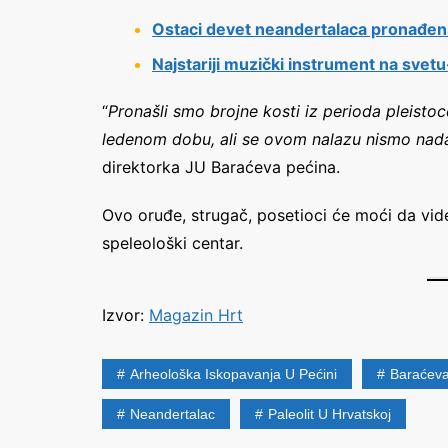
Ostaci devet neandertalaca pronađeni
Najstariji muzički instrument na svetu
“
Pronašli smo brojne kosti iz perioda pleisto
ledenom dobu, ali se ovom nalazu nismo nada
direktorka JU Baraćeva pećina.
Ovo oruđe, strugač, posetioci će moći da vid
speleološki centar.
Izvor:
Magazin Hrt
Arheološka Iskopavanja U Pećini
Baraćeva
Neandertalac
Paleolit U Hrvatskoj