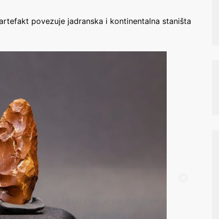
rtefakt povezuje jadranska i kontinentalna staništa
Registrujte se na Sve o
arheologiji
Budite u toku!
Prijavite se na našu
mejl listu i svake srede u 12h
saznajte najnovije vesti iz sveta
arheologije