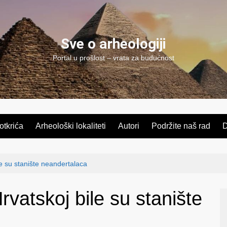
Sve o arheologiji
Portal u prošlost – vrata za budućnost
 otkrića
Arheološki lokaliteti
Autori
Podržite naš rad
D
e su stanište neandertalaca
vatskoj bile su stanište