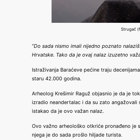
Strugač (
“
Do sada nismo imali nijedno poznato nalaziš
Hrvatske. Tako da je ovaj nalaz izuzetno važ
Istraživanja Baraćeve pećine traju decenijam
staru 42.000 godina.
Arheolog Krešimir Raguž objasnio je da je to
izradio neandertalac i da su zato angažovali s
istakao da je ovo važan nalaz.
Ovo važno arheološko otkriće pronađeno je s
njega je do sada prošlo hiljade turista.