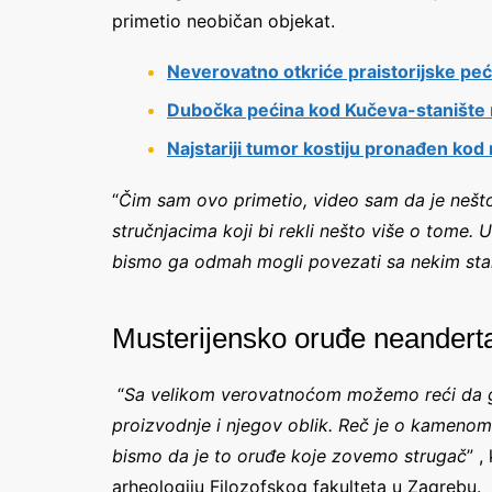
primetio neobičan objekat.
Neverovatno otkriće praistorijske pe
Dubočka pećina kod Kučeva-stanište n
Najstariji tumor kostiju pronađen kod 
“
Čim sam ovo primetio, video sam da je nešto
stručnjacima koji bi rekli nešto više o tome.
bismo ga odmah mogli povezati sa nekim st
Musterijensko oruđe neandert
“
Sa velikom verovatnoćom možemo reći da ga
proizvodnje i njegov oblik. Reč je o kamenom
bismo da je to oruđe koje zovemo strugač
” ,
arheologiju Filozofskog fakulteta u Zagrebu.