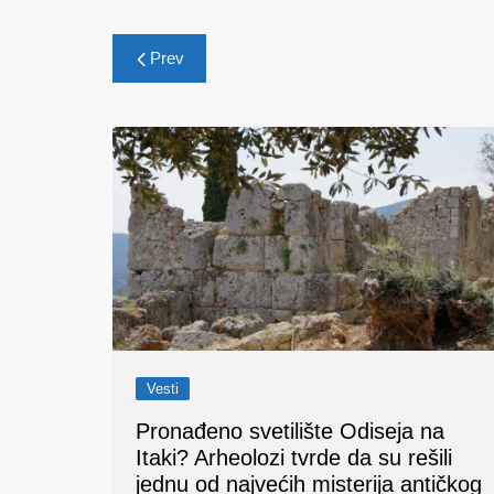
Post
Prev
navigation
Vesti
Pronađeno svetilište Odiseja na
Itaki? Arheolozi tvrde da su rešili
jednu od najvećih misterija antičkog