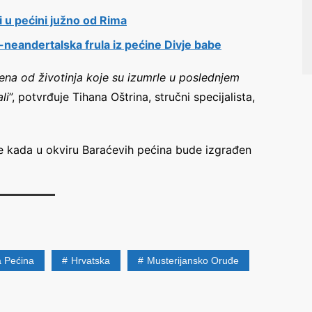
 u pećini južno od Rima
-neandertalska frula iz pećine Divje babe
cena od životinja koje su izumrle u poslednjem
li
”, potvrđuje Tihana Oštrina, stručni specijalista,
e kada u okviru Baraćevih pećina bude izgrađen
 Pećina
Hrvatska
Musterijansko Oruđe