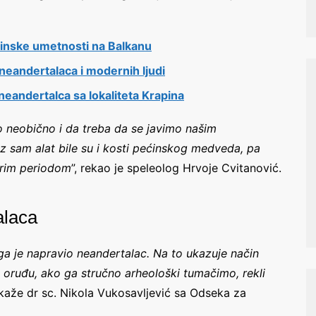
ćinske umetnosti na Balkanu
eandertalaca i modernih ljudi
neandertalca sa lokaliteta Krapina
 neobično i da treba da se javimo našim
 Uz sam alat bile su i kosti pećinskog medveda, pa
arim periodom
”, rekao je speleolog Hrvoje Cvitanović.
alaca
 je napravio neandertalac. Na to ukazuje način
 oruđu, ako ga stručno arheološki tumačimo, rekli
 kaže dr sc. Nikola Vukosavljević sa Odseka za