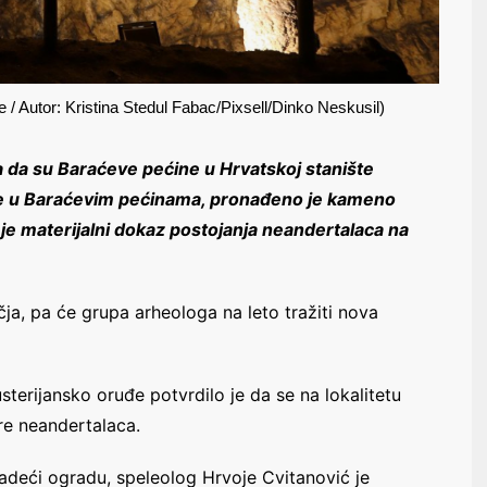
e / Autor: Kristina Stedul Fabac/Pixsell/Dinko Neskusil)
a da su Baraćeve pećine u Hrvatskoj stanište
ije u Baraćevim pećinama, pronađeno je kameno
 je materijalni dokaz postojanja neandertalaca na
ja, pa će grupa arheologa na leto tražiti nova
erijansko oruđe potvrdilo je da se na lokalitetu
ure neandertalaca.
adeći ogradu, speleolog Hrvoje Cvitanović je