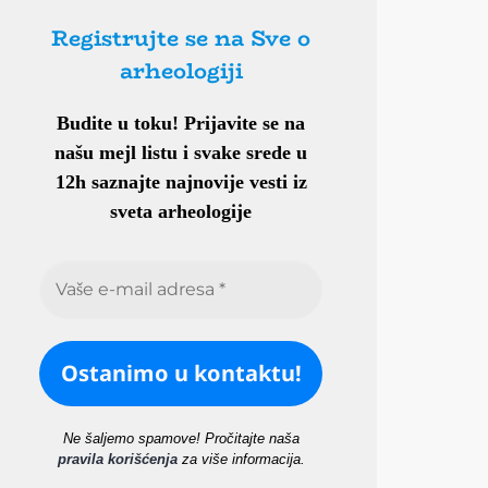
Registrujte se na Sve o
arheologiji
Budite u toku!
Prijavite se na
našu mejl listu i svake srede u
12h saznajte najnovije vesti iz
sveta arheologije
Ne šaljemo spamove! Pročitajte naša
pravila korišćenja
za više informacija.