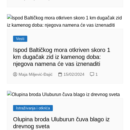
Vesti
Ispod Baltičkog mora otkriven skoro 1
km dugačak zid iz kamenog doba:
njegova namena će vas iznenaditi
Maja Miljević-Đajić
15/02/2024
1
Istraživanja i otkrića
Olupina broda Uluburun čuva blago iz
drevnog sveta