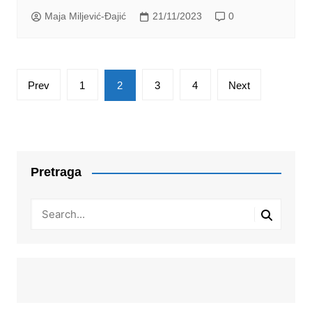
Maja Miljević-Đajić
21/11/2023
0
Posts
Prev
1
2
3
4
Next
pagination
Pretraga