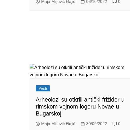
Maja Miljević-Đajić
06/10/2022
0
Vesti
Arheolozi su otkrili antički frižider u
rimskom vojnom logoru Novae u
Bugarskoj
Maja Miljević-Đajić
30/09/2022
0