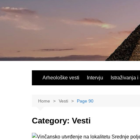
Skip
to
content
Arheološke vesti
Intervju
Istraživanja i
Home
Vesti
Page 90
Category:
Vesti