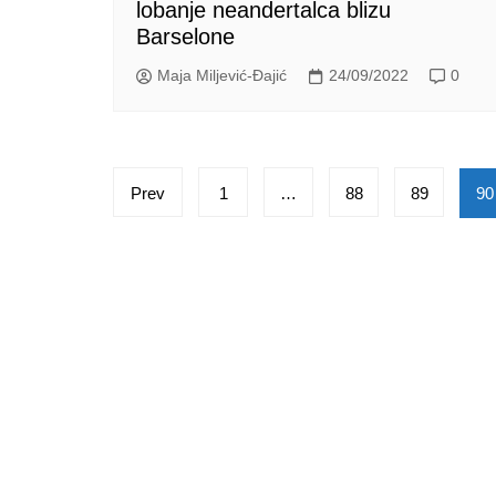
lobanje neandertalca blizu
Barselone
Maja Miljević-Đajić
24/09/2022
0
Posts
Prev
1
…
88
89
90
pagination