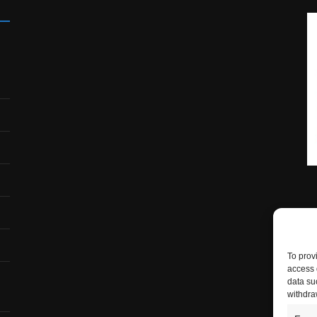
To prov
access 
data su
withdra