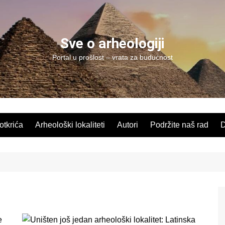
Sve o arheologiji
Portal u prošlost – vrata za budućnost
 otkrića
Arheološki lokaliteti
Autori
Podržite naš rad
D