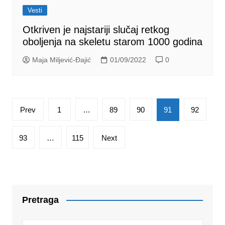
Vesti
Otkriven je najstariji slučaj retkog
oboljenja na skeletu starom 1000 godina
Maja Miljević-Đajić
01/09/2022
0
Posts
Prev
1
…
89
90
91
92
pagination
93
…
115
Next
Pretraga