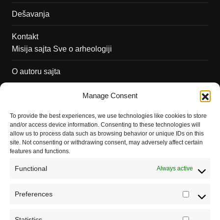
Dešavanja
Kontakt
Misija sajta Sve o arheologiji
O autoru sajta
Pravila korišćenja
Manage Consent
Impressum
To provide the best experiences, we use technologies like cookies to store
and/or access device information. Consenting to these technologies will
Saradnja
allow us to process data such as browsing behavior or unique IDs on this
site. Not consenting or withdrawing consent, may adversely affect certain
features and functions.
Functional
Always active
Preferences
Prefere
Registrujte se na Sve o arheologiji
Statistics