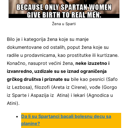
Žena u Sparti
Bilo je i kategorija žena koje su manje
dokumentovane od ostalih, poput žena koje su
radile u prodavnicama, kao prostitutke ili kurtizane.
Konačno, nasuprot većini žena,
neke izuzetno i
izvanredno, uzdizale su se iznad ograničenja
grčkog društva i priznate su
bile kao pesnici (Safo
iz Lezbosa), filozofi (Areta iz Cirene), vođe (Gorgo
iz Sparte i Aspazija iz Atina) i lekari (Agnodica u
Atini).
Da li su Spartanci bacali bolesnu decu sa
planine?