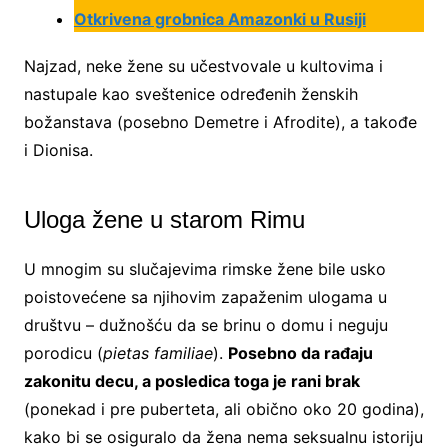
Otkrivena grobnica Amazonki u Rusiji
Najzad, neke žene su učestvovale u kultovima i
nastupale kao sveštenice određenih ženskih
božanstava (posebno Demetre i Afrodite), a takođe
i Dionisa.
Uloga žene u starom Rimu
U mnogim su slučajevima rimske žene bile usko
poistovećene sa njihovim zapaženim ulogama u
društvu – dužnošću da se brinu o domu i neguju
porodicu (
pietas familiae
).
Posebno da rađaju
zakonitu decu, a posledica toga je rani brak
(ponekad i pre puberteta, ali obično oko 20 godina),
kako bi se osiguralo da žena nema seksualnu istoriju