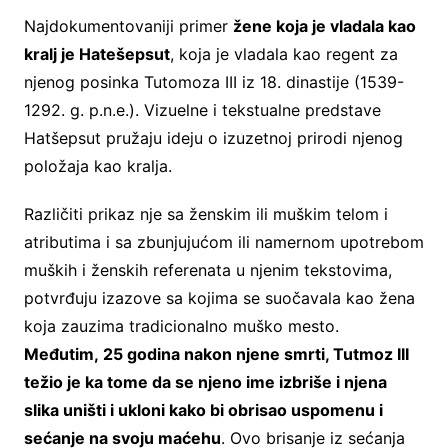
Najdokumentovaniji primer
žene koja je vladala kao
kralj je Hatešepsut
, koja je vladala kao regent za
njenog posinka Tutomoza III iz 18. dinastije (1539-
1292. g. p.n.e.). Vizuelne i tekstualne predstave
Hatšepsut pružaju ideju o izuzetnoj prirodi njenog
položaja kao kralja.
Različiti prikaz nje sa ženskim ili muškim telom i
atributima i sa zbunjujućom ili namernom upotrebom
muških i ženskih referenata u njenim tekstovima,
potvrđuju izazove sa kojima se suočavala kao žena
koja zauzima tradicionalno muško mesto.
Međutim, 25 godina nakon njene smrti, Tutmoz III
težio je ka tome da se njeno ime izbriše i njena
slika uništi i ukloni kako bi obrisao uspomenu i
sećanje na svoju maćehu
. Ovo brisanje iz sećanja