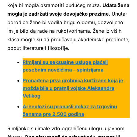
koja bi mogla osramotiti budućeg muža.
Udata žena
mogla je zadržati svoje devojačko prezime
. Unutar
porodice žene bi vodila brigu o domu, dozvoljeno
im je bilo da rade na rukotvorinama. Žene iz viših
klasa mogle su da proučavaju akademske predmete,
poput literature i filozofije.
Rimljani su seksualne usluge plaćali
posebnim novčićima – spintrijama
Pronađena prva grobnica kurtizane koja je
možda bila u pratnji vojske Aleksandra
Velikog
Arheolozi su pronašli dokaz za trgovinu
ženama pre 2.500 godina
Rimljanke su imale vrlo ograničenu ulogu u javnom
životu.
One nisu mogli da prisustvuju, govore ili