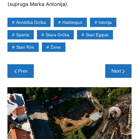
(supruga Marka Antonija).
Anntička Grčka
Hatšesput
Istorija
Sparta
Stara Grčka
Stari Egipat
Stari Rim
Žene
Post
Prev
Next
navigation