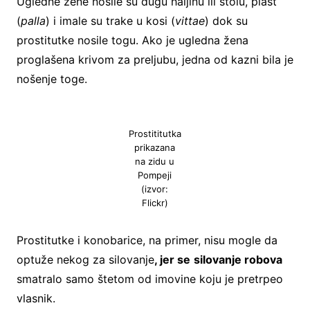
Ugledne žene nosile su dugu haljinu ili stolu, plašt
(
palla
) i imale su trake u kosi (
vittae
) dok su
prostitutke nosile togu. Ako je ugledna žena
proglašena krivom za preljubu, jedna od kazni bila je
nošenje toge.
Prostititutka
prikazana
na zidu u
Pompeji
(izvor:
Flickr)
Prostitutke i konobarice, na primer, nisu mogle da
optuže nekog za silovanje
, jer se
silovanje robova
smatralo samo štetom od imovine koju je pretrpeo
vlasnik.